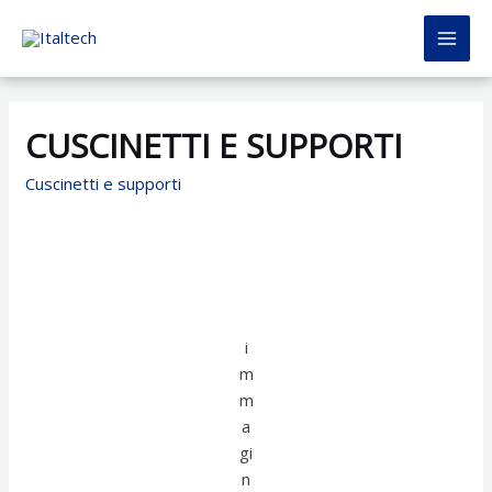
Vai
al
MAI
contenuto
MEN
CUSCINETTI E SUPPORTI
Cuscinetti e supporti
i
m
m
a
gi
n