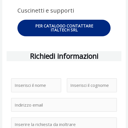
Cuscinetti e supporti
PER CATALOGO CONTATTARE
ITALTECH SRL
Richiedi informazioni
I
n
N
C
f
o
o
E
o
m
g
m
r
e
n
a
m
o
R
i
a
m
i