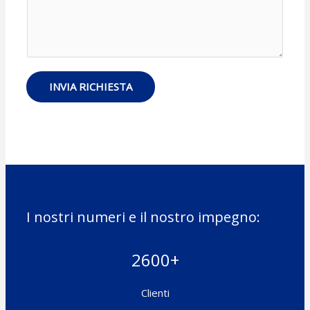
l
e
z
c
*
i
h
o
i
n
e
i
s
U
INVIA RICHIESTA
t
t
a
e
*
n
t
e
*
I nostri numeri e il nostro impegno:
2600+
Clienti