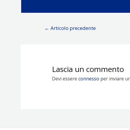
Navigazione
←
Articolo precedente
articoli
Lascia un commento
Devi essere
connesso
per inviare u