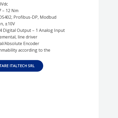
0Vdc
,7 – 12 Nm
 DS402, Profibus-DP, Modbud
on, ±10V
– 4 Digital Output – 1 Analog Input
emental, line driver
al/Absolute Encoder
mability according to the
ARE ITALTECH SRL