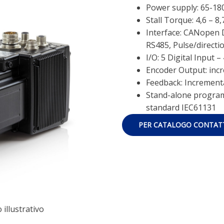
Power supply: 65-18
Stall Torque: 4,6 – 8
Interface: CANopen
RS485, Pulse/directi
I/O: 5 Digital Input 
Encoder Output: incr
Feedback: Increment
Stand-alone program
standard IEC61131
PER CATALOGO CONTATT
illustrativo