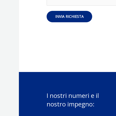
i
n
e
i
s
INVIA RICHIESTA
U
t
t
a
e
*
n
t
e
*
I nostri numeri e il
nostro impegno: