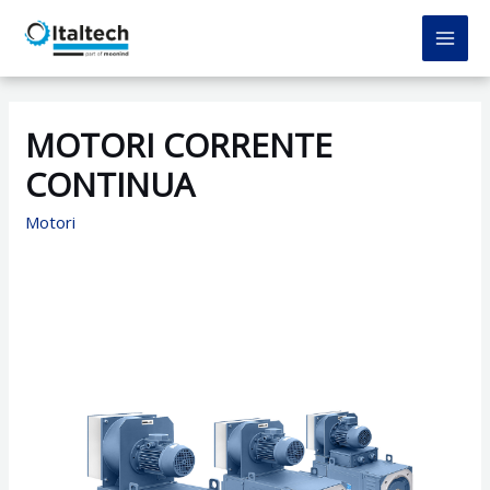
Vai
al
MAI
contenuto
MEN
MOTORI CORRENTE
CONTINUA
Motori