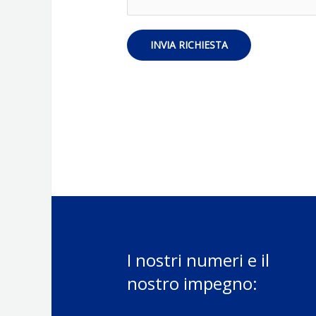
i
n
e
i
s
INVIA RICHIESTA
U
t
t
a
e
*
n
t
e
*
I nostri numeri e il
nostro impegno: