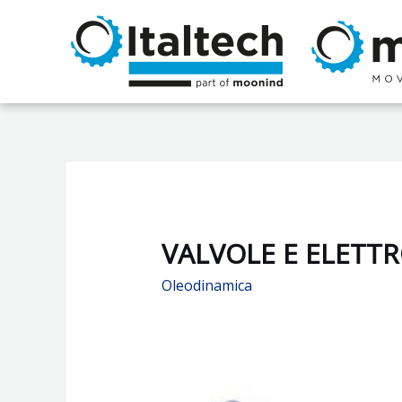
Vai
al
contenuto
VALVOLE E ELETT
Oleodinamica