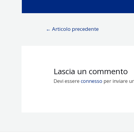
Navigazione
←
Articolo precedente
articoli
Lascia un commento
Devi essere
connesso
per inviare u